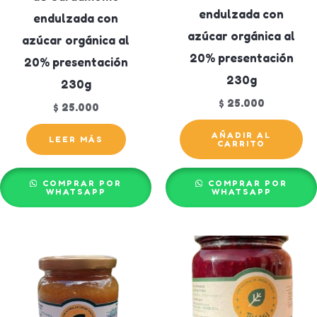
endulzada con
endulzada con
azúcar orgánica al
azúcar orgánica al
20% presentación
20% presentación
230g
230g
$
25.000
$
25.000
AÑADIR AL
LEER MÁS
CARRITO
COMPRAR POR
COMPRAR POR
WHATSAPP
WHATSAPP