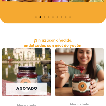
¡Sin azúcar añadida,
endulzadas con miel de yacón!
AGOTADO
Mermelada
Mermelada