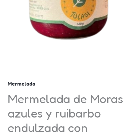
ruibarbo
endulzada
con
azúcar
orgánica
al
20%
presentación
230g
Mermelada
cantidad
Mermelada de Moras
azules y ruibarbo
endulzada con