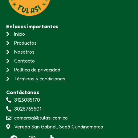
Enlaces importantes
Inicio
Productos
Nosotros
Contacto
Política de privacidad
Términos y condiciones
Contáctanos
3125035170
3026765601
comercial@tulasi.com.co
Vereda San Gabriel, Sopó Cundinamarca
F
I
T