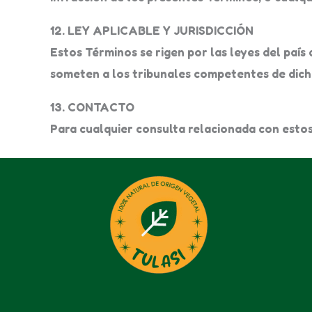
12. LEY APLICABLE Y JURISDICCIÓN
Estos Términos se rigen por las leyes del país
someten a los tribunales competentes de dicha
13. CONTACTO
Para cualquier consulta relacionada con estos 