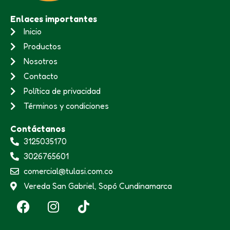
Enlaces importantes
Inicio
Productos
Nosotros
Contacto
Política de privacidad
Términos y condiciones
Contáctanos
3125035170
3026765601
comercial@tulasi.com.co
Vereda San Gabriel, Sopó Cundinamarca
F
I
T
a
n
i
c
s
k