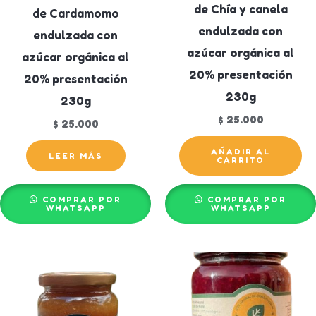
de Chía y canela
de Cardamomo
endulzada con
endulzada con
azúcar orgánica al
azúcar orgánica al
20% presentación
20% presentación
230g
230g
$
25.000
$
25.000
AÑADIR AL
LEER MÁS
CARRITO
COMPRAR POR
COMPRAR POR
WHATSAPP
WHATSAPP