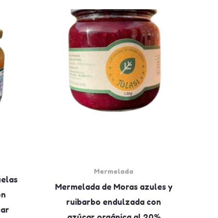
Mermelada
elas
Mermelada de Moras azules y
ón
ruibarbo endulzada con
car
azúcar orgánica al 20%