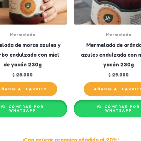
Mermelada
Mermelada
lada de moras azules y
Mermelada de aránd
rbo endulzada con miel
azules endulzada con m
de yacón 230g
yacón 230g
$
28.000
$
29.000
AÑADIR AL CARRITO
AÑADIR AL CARRIT
COMPRAR POR
COMPRAR POR
WHATSAPP
WHATSAPP
¡Con azúcar organica añadida al 20%!