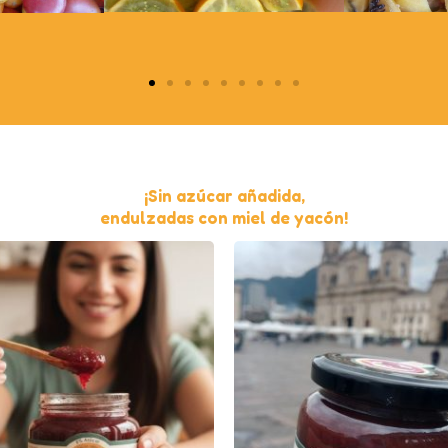
¡Sin azúcar añadida,
endulzadas con miel de yacón!