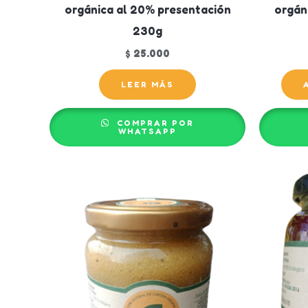
orgánica al 20% presentación
orgán
230g
$
25.000
LEER MÁS
COMPRAR POR
WHATSAPP