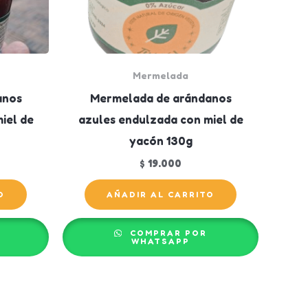
Mermelada
anos
Mermelada de arándanos
iel de
azules endulzada con miel de
yacón 130g
$
19.000
O
AÑADIR AL CARRITO
COMPRAR POR
WHATSAPP