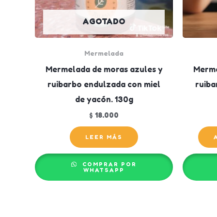
AGOTADO
Mermelada
Mermelada de moras azules y
Merme
ruibarbo endulzada con miel
ruiba
de yacón. 130g
$
18.000
LEER MÁS
COMPRAR POR
WHATSAPP