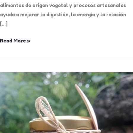
alimentos de origen vegetal y procesos artesanales
ayuda a mejorar la digestión, la energía y la relación
[…]
Read More »
Conservas
artesanales:
sabor
real,
ingredientes
honestos