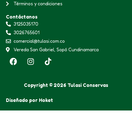
Términos y condiciones
Contáctanos
3125035170
3026765601
comercial@tulasi.com.co
Vereda San Gabriel, Sopó Cundinamarca
F
I
T
a
n
i
c
s
k
e
t
t
Copyright © 2026 Tulasi Conservas
b
a
o
o
g
k
Diseñado por Hoket
o
r
k
a
m