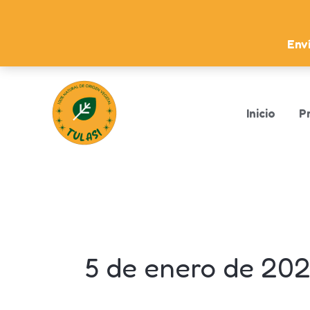
Ir
al
Enví
contenido
Inicio
P
Tulasi Conservas
5 de enero de 20